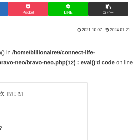
Pocket
LINE
コピー
2021.10.07
2024.01.21
h() in
/home/billionaire9/connect-life-
ravo-neo/bravo-neo.php(12) : eval()'d code
on line
次
？