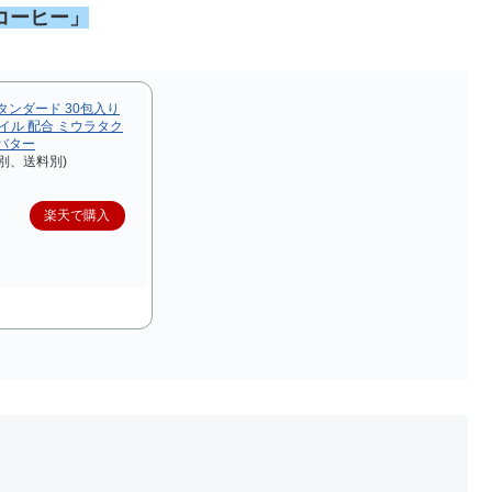
コーヒー」
タンダード 30包入り
イル 配合 ミウラタク
バター
別、送料別)
楽天で購入